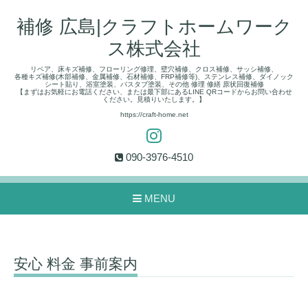
補修 広島|クラフトホームワーク
ス株式会社
リペア、床キズ補修、フローリング修理、壁穴補修、クロス補修、サッシ補修、
各種キズ補修(木部補修、金属補修、石材補修、FRP補修等)、ステンレス補修、ダイノック
シート貼り、浴室塗装、バスタブ塗装、その他 修理 修繕 原状回復補修
【まずはお気軽にお電話ください、または最下部にあるLINE QRコードからお問い合わせ
ください。見積りいたします。】
https://craft-home.net
090-3976-4510
MENU
安心 料金 事前案内