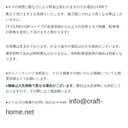
●キズの状態と数などにより料金は変わりますのでお電話かLINEで
教えて頂けますとお見積りいたします。施工後にそれより高くなる事はござ
いません。
(下のLINEのQRコードでの友達登録からおよその住所とキズ画像、駐車場
の有無を送信して頂けますと助かります)
出張費は含まれております。かなり遠方の場合はかかる場合がございます。
通常材料であれば材料費もかかりません。有料駐車場使用の場合は別途とな
ります。
●ダイノックシート化粧貼り、クロス補修その他いろんな補修についても都
度見積もりでお願いします。
●
補修は火災保険で直せる場合がございます。
弊社は火災保険にも対応して
おりますので、その際にはご相談願います。
info@craft-
●メールでの画像やお問い合わせ e-mail:
home.net