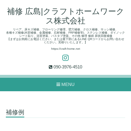
補修 広島|クラフトホームワーク
ス株式会社
リペア、床キズ補修、フローリング修理、壁穴補修、クロス補修、サッシ補修、
各種キズ補修(木部補修、金属補修、石材補修、FRP補修等)、ステンレス補修、ダイノック
シート貼り、浴室塗装、バスタブ塗装、その他 修理 修繕 原状回復補修
【まずはお気軽にお電話ください、または最下部にあるLINE QRコードからお問い合わせ
ください。見積りいたします。】
https://craft-home.net
090-3976-4510
MENU
補修例