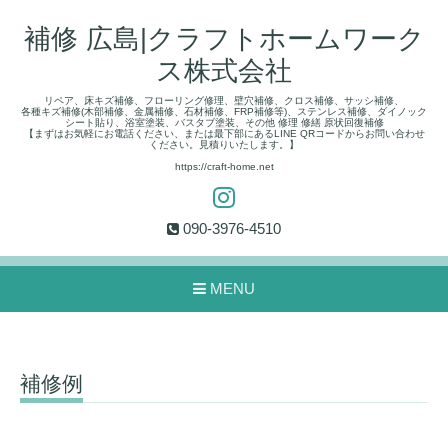
補修 広島|クラフトホームワーク
ス株式会社
リペア、床キズ補修、フローリング修理、壁穴補修、クロス補修、サッシ補修、
各種キズ補修(木部補修、金属補修、石材補修、FRP補修等)、ステンレス補修、ダイノック
シート貼り、浴室塗装、バスタブ塗装、その他 修理 修繕 原状回復補修
【まずはお気軽にお電話ください、または最下部にあるLINE QRコードからお問い合わせ
ください。見積りいたします。】
https://craft-home.net
090-3976-4510
MENU
補修例